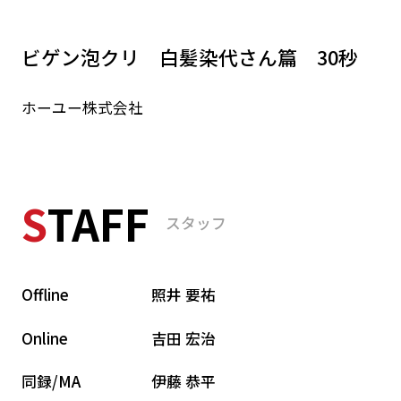
NEWS
ビゲン泡クリ 白髪染代さん篇 30秒
ホーユー株式会社
RECRUIT
ACCESS
S
TAFF
スタッフ
Offline
照井 要祐
Online
吉田 宏治
同録/MA
伊藤 恭平