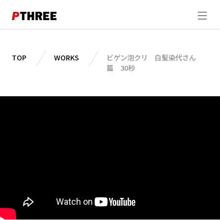
ABOUT
TOP
WORKS
ビゲン泡クリ 白髪染代さん
篇 30秒
WORKS
STUDIO
DIRECTION
SHOOTING
MEMBER