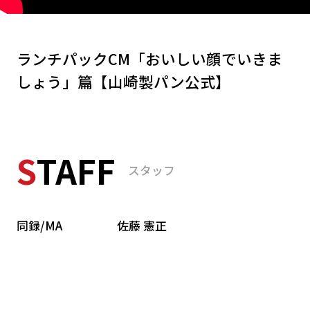
NEWS
ランチパックCM「おいしい顔でいきま
しょう」篇【山崎製パン公式】
RECRUIT
ACCESS
S
TAFF
スタッフ
同録/MA
佐藤 憲正