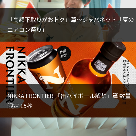
NEWS
「高額下取りがおトク」篇～ジャパネット「夏の
エアコン祭り」
RECRUIT
ACCESS
NIKKA FRONTIER 「缶ハイボール解禁」篇 数量
限定 15秒