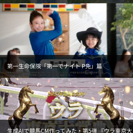
第一生命保険「第一でナイト P免」篇
生成AIで競馬CM作ってみた・第5弾 『ウラ東京大