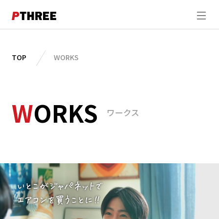
ABOUT
TOP
WORKS
WORKS
W
ORKS
STUDIO
ワークス
DIRECTION
SHOOTING
MEMBER