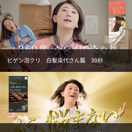
ビゲン泡クリ 白髪染代さん篇 30秒