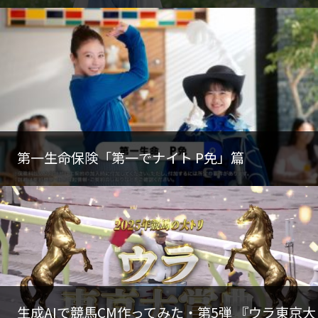
第一生命保険「第一でナイト P免」篇
生成AIで競馬CM作ってみた・第5弾 『ウラ東京大