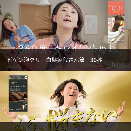
ビゲン泡クリ 白髪染代さん篇 30秒