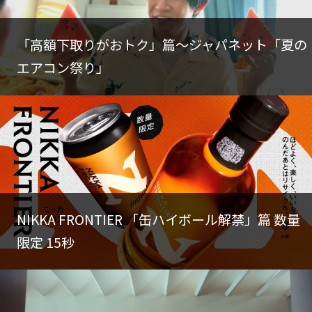
NEWS
「高額下取りがおトク」篇～ジャパネット「夏の
エアコン祭り」
RECRUIT
ACCESS
NIKKA FRONTIER 「缶ハイボール解禁」篇 数量
限定 15秒