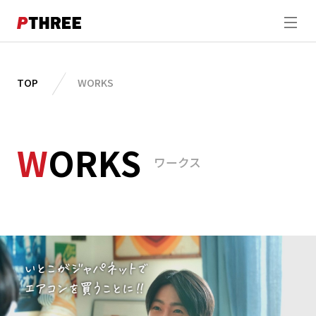
ABOUT
TOP
WORKS
WORKS
W
ORKS
STUDIO
ワークス
DIRECTION
SHOOTING
MEMBER