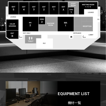
COLOR
EDIT - A
EDIT - B
EDIT - 1
EDIT - 2
EDIT - 3
EDIT - 4
EDIT - 5
MA - 1
MA - 2
ZERO
ZERO
MEETING
Avid:Media Composer
Avid:Media Composer
Controller: Avid S1 control surface
Controller: Avid S1 control surface
Autodesk : Flame
Autodesk : Flame
Autodesk : Flame
Autodesk : Flame
Autodesk : Flame
Adobe: Premire Pro/After Effects
Adobe: Premire Pro/After Effects
ROOM – 1 / ROOM – 2 / ROOM
Blackmagic : DaVinci
Adobe: Premire Pro/After Effects
Adobe: Premire Pro/After Effects
Avid: MTRX
Avid: MTRX
– 3
Resolve
GRADING
- 1
- 2
ROOM
EQUIPMENT LIST
Autodesk:Flame
Autodesk:Flame
DAW :Protools
DAW :Protools
夜間/休日 直通電話番号
夜間/休日 直通電話番号
夜間/休日 直通電話番号
夜間/休日 直通電話番号
夜間/休日 直通電話番号
Avid: Media Composer
Avid: Media Composer
(for Linux / for Mac)
Blackmagic:DaVinci Resolve
Blackmagic:DaVinci Resolve
夜間/休日 直通電話番号
夜間/休日 直通電話番号
(03) 3434-6782
(03) 3434-6783
(03) 3434-6785
(03) 3434-6786
夜間/休日 直通電話番号
機材一覧
(for Linux / for Mac)
(for Linux / for Mac)
(03) 3434-6806
(03) 3434-6806
(03) 3434-6784
夜間/休日 直通電話番号
夜間/休日 直通電話番号
(03) 3434-6788