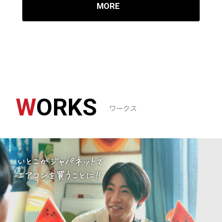
MORE
NEWS
RECRUIT
ACCESS
W
ORKS
ワークス