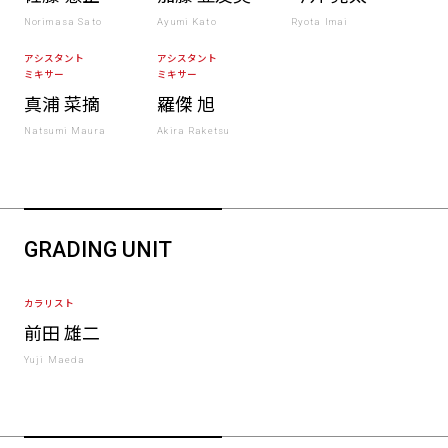
Norimasa Sato
Ayumi Kato
Ryota Imai
アシスタント
アシスタント
ミキサー
ミキサー
真浦 菜摘
羅傑 旭
Natsumi Maura
Akira Raketsu
GRADING UNIT
カラリスト
前田 雄二
Yuji Maeda