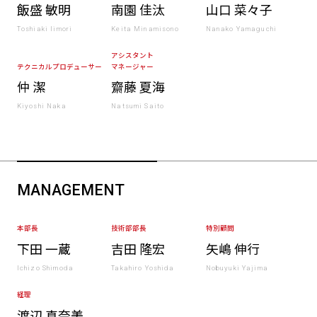
飯盛 敏明
南園 佳汰
山口 菜々子
Toshiaki Iimori
Keita Minamisono
Nanako Yamaguchi
アシスタント
テクニカルプロデューサー
マネージャー
仲 潔
齋藤 夏海
Kiyoshi Naka
Natsumi Saito
MANAGEMENT
本部長
技術部部長
特別顧問
下田 一蔵
吉田 隆宏
矢嶋 伸行
Ichizo Shimoda
Takahiro Yoshida
Nobuyuki Yajima
経理
渡辺 真奈美