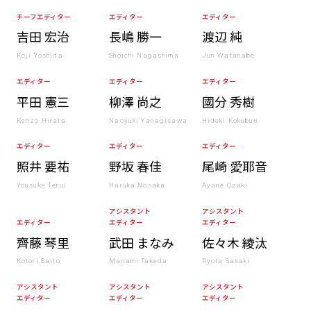
チーフエディター
エディター
エディター
吉田 宏治
長嶋 勝一
渡辺 純
Koji Yoshida
Shoichi Nagashima
Jun Watanabe
エディター
エディター
エディター
平田 憲三
柳澤 尚之
國分 秀樹
Kenzo Hirata
Naoyuki Yanagisawa
Hideki Kokubun
エディター
エディター
エディター
照井 要祐
野坂 春佳
尾崎 愛耶音
Yousuke Terui
Haruka Nosaka
Ayane Ozaki
アシスタント
アシスタント
エディター
エディター
エディター
齊藤 琴里
武田 まなみ
佐々木 綾汰
Kotori Saito
Manami Takeda
Ryota Sasaki
アシスタント
アシスタント
アシスタント
エディター
エディター
エディター