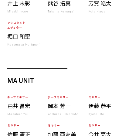
井上 未彩
熊谷 拓真
芳賀 皓太
Misaki Inoue
Takuma Kumagai
Kota Haga
アシスタント
エディター
堀口 和聖
Kazumasa Horiguchi
MA UNIT
チーフミキサー
チーフミキサー
ミキサー
由井 昌宏
岡本 芳一
伊藤 恭平
Masahiro Yui
Yoshikazu Okamoto
Kyohei Ito
ミキサー
ミキサー
ミキサー
佐藤 憲正
加藤 亜友美
今井 亮太